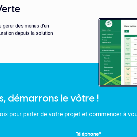
Verte
 de gérer des menus d’un
uration depuis la solution
s, démarrons le vôtre !
oix pour parler de votre projet et commencer à vo