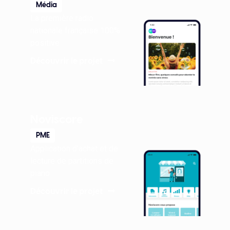
Média
La première radio
nationale française 100%
positive
Découvrir le projet
Noviscore
PME
Application d'achat et de
lecture de partitions de
piano
Découvrir le projet