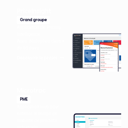
PriceInsight
Grand groupe
Application de Pricing
Intelligence.
Apps déployées dans +
de 65 pays.
Découvrir le projet
Microtrac
PME
Application web pour
estimer le temps de
stabilité de produits
industriels.