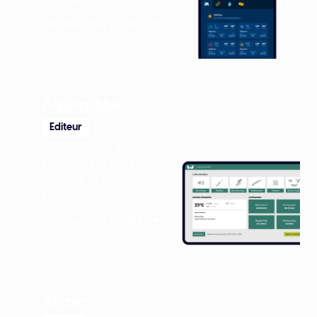
Découvrir le projet
Aquila IMA
Editeur
Application de sécurité
aéroportuaire dans le
domaine du risque
animalier.
Découvrir le projet
Airzen